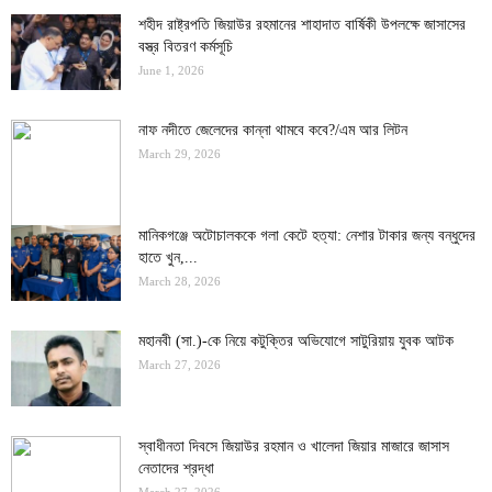
শহীদ রাষ্ট্রপতি জিয়াউর রহমানের শাহাদাত বার্ষিকী উপলক্ষে জাসাসের
বস্ত্র বিতরণ কর্মসূচি
June 1, 2026
নাফ নদীতে জেলেদের কান্না থামবে কবে?/এম আর লিটন
March 29, 2026
মানিকগঞ্জে অটোচালককে গলা কেটে হত্যা: নেশার টাকার জন্য বন্ধুদের
হাতে খুন,...
March 28, 2026
মহানবী (সা.)-কে নিয়ে কটুক্তির অভিযোগে সাটুরিয়ায় যুবক আটক
March 27, 2026
স্বাধীনতা দিবসে জিয়াউর রহমান ও খালেদা জিয়ার মাজারে জাসাস
নেতাদের শ্রদ্ধা