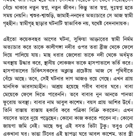
বেঁচে থাকার নতুন স্বপ্ন, নতুন জীবন। কিন্তু তার স্বপ্ন, দুঃস্বপ্ন হতে
সময় নেয়নি। শ্বশুর-শ্বাশুড়ি, জামাই-ননদের অত্যাচারে সে আজ স্বামী
গৃহহীন। স্বামীগৃহ ছাড়ার ঘটনাটি স্বাভাবিক নয়, যথেষ্ট বেদনাদায়ক।
এইতো কয়েকবছর আগের ঘটনা, সুফিয়া আক্তারের স্বামী নির্মম
অত্যাচার করে তাকে কালীগঙ্গা নদীর ওপর তরা ব্রীজ থেকে ফেলে
দিয়ে পালিয়ে যায়। মাছ ধরার জেলেরা তাকে নদী থেকে অর্ধমৃত
অবস্থায় উদ্ধার করে, স্থানীয় লোকজন তাকে হাসপাতালে ভর্তি করে।
হাসপাতালের চিকিৎসকদের অক্লান্ত প্রচেষ্টায় আজ সে পৃথিবীতে
বেঁচে আছে। তবে, সেই ঘটনার দাগ আজও রয়ে গেছে। এখন প্রায়
মানসিক ভারসাম্যহীন। আশ্রয় হয়েছে গরীব বাবার ঘরে। বাবা
মেয়েকে ফেলে দিতে পারেননি। তবে বাবার নুন আনতে পানতা
ফুরোয় অবস্থা। বাবার নাম আবুল কাশেম। বয়স প্রায় আশির উর্ধে।
তিনি রাস্তায় রাস্তায় হকারি করে পত্রিকা বিক্রি করতেন। এখন
বয়সের ভারে নুয়ে পড়েছেন। কোনো কাজ করতে পারেন না। কোনো
জায়গা জমি নেই। আছে শুধু এই বসত ভিটা টুকু। তবুও নেই
একখানা ঘর। ভাঙা টিনের এই ছাপড়া ঘরে আবুল কাশেম, তার স্ত্রী