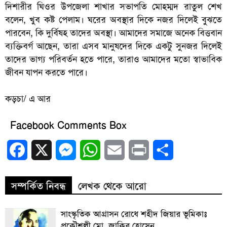
দিশারীর ঘিওর উপজেলা শাখার সভাপতি মোহম্মদ রাতুল শেখ
বলেন, খুব কষ্ট পেলাম। ঘরের অবস্থার দিকে নজর দিলেই বুঝতে
পারবেন, কি দুর্বিষহ তাদের অবস্থা। আমাদের সমাজে অনেক বিত্তবান
ব্যক্তিবর্গ আছেন, তারা এসব মানুষদের দিকে একটু সুনজর দিলেই
তাদের ভাগ্য পরিবর্তন হতে পারে, তারাও আমাদের মতো স্বাভাবিক
জীবন যাপন করতে পারে।
কড়চা/ এ আর
Facebook Comments Box
Facebook
X
Messenger
WhatsApp
Email
Print
Share
সম্পর্কিত নিবন্ধ
লেখক থেকে আরো
সাংস্কৃতিক আগ্রাসন রোধে শহীদ জিয়ার ভূমিকাঃ
প্রকৌশলী মো. জাকির হোসেন