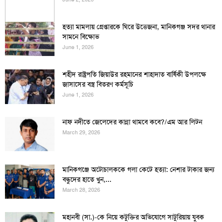
হত্যা মামলায় গ্রেপ্তারকে ঘিরে উত্তেজনা, মানিকগঞ্জ সদর থানার
সামনে বিক্ষোভ
June 1, 2026
শহীদ রাষ্ট্রপতি জিয়াউর রহমানের শাহাদাত বার্ষিকী উপলক্ষে
জাসাসের বস্ত্র বিতরণ কর্মসূচি
June 1, 2026
নাফ নদীতে জেলেদের কান্না থামবে কবে?/এম আর লিটন
March 29, 2026
মানিকগঞ্জে অটোচালককে গলা কেটে হত্যা: নেশার টাকার জন্য
বন্ধুদের হাতে খুন,...
March 28, 2026
মহানবী (সা.)-কে নিয়ে কটুক্তির অভিযোগে সাটুরিয়ায় যুবক