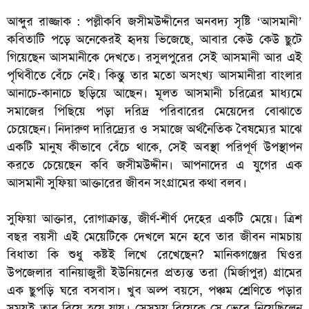
আব্দুর রাজ্জাক :
পল্লীকবি জসীমউদ্দীনের অনবদ্য সৃষ্টি ‘আসমানী’
কবিতাটি পড়ে অনেকেরই হৃদয় ভিজেছে, আবার কেউ কেউ ছুটে
গিয়েছেন আসমানীকে দেখতে। রসুলপুরের সেই আসমানী আর এই
পৃথিবীতে বেঁচে নেই। কিন্তু তার মতো অসংখ্য আসমানীরা বাংলার
আনাচে-কানাচে ছড়িয়ে আছেন। মূলত আসমানী চরিত্রের মাধ্যমে
সমাজের পিছিয়ে পড়া দরিদ্র পরিবারের মেয়েদের বোঝাতে
চেয়েছেন। নিদারুণ দারিদ্র্যের ও সমাজে অর্থনৈতিক বৈষম্যের মাঝে
একটি মানুষ কীভাবে বেঁচে থাকে, সেই অবস্থা পরিপূর্ণ উপস্থাপন
করতে চেয়েছেন কবি জসীমউদ্দীন। আপনাদের এ যুগের এক
আসমানী সুফিয়া আক্তারের জীবন সংগ্রামের কথা বলব।
সুফিয়া আক্তার, রোগাক্রান্ত, জীর্ণ-শীর্ণ দেহের একটি মেয়ে। ত্রিশ
বছর বয়সী এই মেয়েটিকে দেখলে মনে হবে তার জীবন নামচায়
বিধাতা কি শুধু কষ্টই লিখে রেখেছেন? মানিকগঞ্জের ঘিওর
উপজেলার বানিয়াজুরী ইউনিয়নের প্রত্যন্ত তরা (মির্জাপুর) গ্রামের
এক ছুপড়ি ঘরে বসবাস। খুব অল্প বয়সে, পঞ্চম শ্রেণিতে পড়ার
সময়ই তার বিয়ে হয়ে যায়। সেসময় বিয়েকে সে ভেবে নিয়েছিলেন