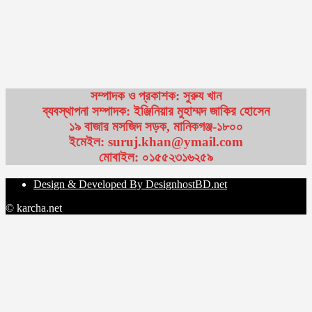
সম্পাদক ও প্রকাশক: সুরুয খান
ব্যবস্থাপনা সম্পাদক: ইঞ্জিনিয়ার মুহাম্মদ জাকির হোসেন
১৯ বাজার মসজিদ সড়ক, মানিকগঞ্জ-১৮০০
ইমেইল: suruj.khan@ymail.com
মোবাইল: ০১৫৫২৩১৬২৫৯
Design & Developed By DesignhostBD.net
© karcha.net