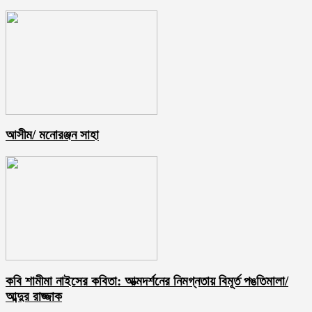
আসীম/ মনোরঞ্জন সাহা
কবি শামীমা নাইসের কবিতা: আত্মদর্শনের নিমগ্নতায় বিমূর্ত পঙতিমালা/
আব্দুর রাজ্জাক