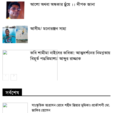
আলো অথবা অন্ধকার ছুঁয়ে ।। দীপক জানা
আসীম/ মনোরঞ্জন সাহা
কবি শামীমা নাইসের কবিতা: আত্মদর্শনের নিমগ্নতায়
বিমূর্ত পঙতিমালা/ আব্দুর রাজ্জাক
সর্বশেষ
সাংস্কৃতিক আগ্রাসন রোধে শহীদ জিয়ার ভূমিকাঃ প্রকৌশলী মো.
জাকির হোসেন