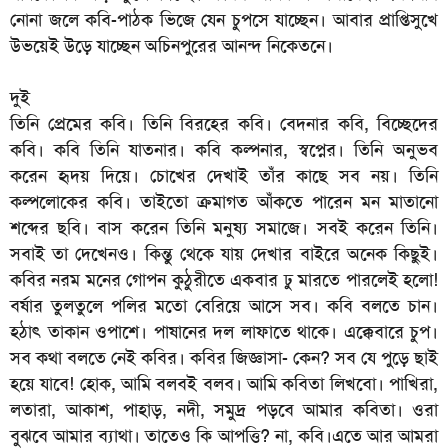
নোনা জলে কবি-পাঠক ভিজে যেন চুপসে যাচ্ছেন। আবার প্রাপ্তিসুখে
উভয়েই উড়ে যাচ্ছেন অচিনপুরের আনন্দ নিকেতনে।
দুই
তিনি প্রেমের কবি। তিনি বিরহের কবি। বেদনার কবি, বিচ্ছেদের
কবি। কবি তিনি যাতনার। কবি কল্পনার, স্বপ্নের। তিনি অনুভব
করেন হৃদয় দিয়ে। চোখের দেখাই তাঁর কাছে সব নয়। তিনি
কল্পলোকের কবি। তাইতো ক্রমাগত আঁকতে পারেন মন মাতানো
শব্দের ছবি। বাস করেন তিনি মনুষ্য সমাজে। সবই করেন তিনি।
সবাই তা দেখেনও। কিন্তু থেকে যায় দেখার বাইরে অনেক কিছুই।
কবির নরম মনের গোপন কুঠুরীতে একবার ঢু মারতে পারলেই হলো!
বর্ষার তুলতুলে পলির মতো বেরিয়ে আসে সব। কবি বলতে চান।
হঠাৎ তাকান ওপাশে। পাষানের দল লাফাতে থাকে। এক্কেবারে চুপ।
সব কথা বলতে নেই কবির। কবির জিজ্ঞাসা- কেন? সব যে পুড়ে ছাই
হয়ে যাবে! হোক, আমি বলবই বলব। আমি কবিতা লিখবো। পাখিরা,
লতারা, আকাশ, পাহাড়, নদী, সমুদ্র পড়বে আমার কবিতা। ওরা
বুঝবে আমার ব্যাথা। তাতেও কি আপত্তি? না, কবি।এতে আর আমরা