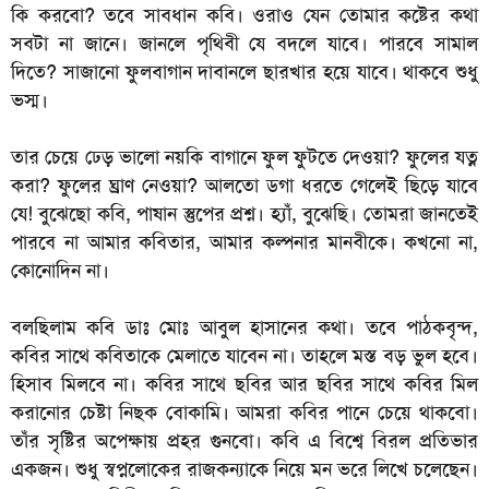
কি করবো? তবে সাবধান কবি। ওরাও যেন তোমার কষ্টের কথা
সবটা না জানে। জানলে পৃথিবী যে বদলে যাবে। পারবে সামাল
দিতে? সাজানো ফুলবাগান দাবানলে ছারখার হয়ে যাবে। থাকবে শুধু
ভস্ম।
তার চেয়ে ঢেড় ভালো নয়কি বাগানে ফুল ফুটতে দেওয়া? ফুলের যত্ন
করা? ফুলের ঘ্রাণ নেওয়া? আলতো ডগা ধরতে গেলেই ছিড়ে যাবে
যে! বুঝেছো কবি, পাষান স্তুপের প্রশ্ন। হ্যাঁ, বুঝেছি। তোমরা জানতেই
পারবে না আমার কবিতার, আমার কল্পনার মানবীকে। কখনো না,
কোনোদিন না।
বলছিলাম কবি ডাঃ মোঃ আবুল হাসানের কথা। তবে পাঠকবৃন্দ,
কবির সাথে কবিতাকে মেলাতে যাবেন না। তাহলে মস্ত বড় ভুল হবে।
হিসাব মিলবে না। কবির সাথে ছবির আর ছবির সাথে কবির মিল
করানোর চেষ্টা নিছক বোকামি। আমরা কবির পানে চেয়ে থাকবো।
তাঁর সৃষ্টির অপেক্ষায় প্রহর গুনবো। কবি এ বিশ্বে বিরল প্রতিভার
একজন। শুধু স্বপ্নলোকের রাজকন্যাকে নিয়ে মন ভরে লিখে চলেছেন।