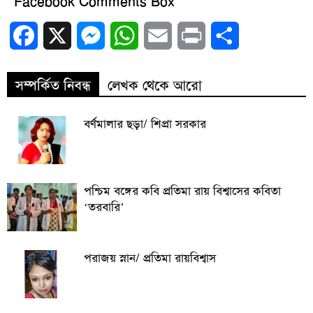
Facebook Comments Box
Facebook
X
Messenger
WhatsApp
Email
Print
Share
সম্পর্কিত নিবন্ধ
লেখক থেকে আরো
বর্ণমালার ছড়া/ শিপ্রা সরকার
পশ্চিম বঙ্গের কবি প্রতিমা রায় বিশ্বাসের কবিতা
‘তরবারি’
পরাজয় স্নান/ প্রতিমা রায়বিশ্বাস