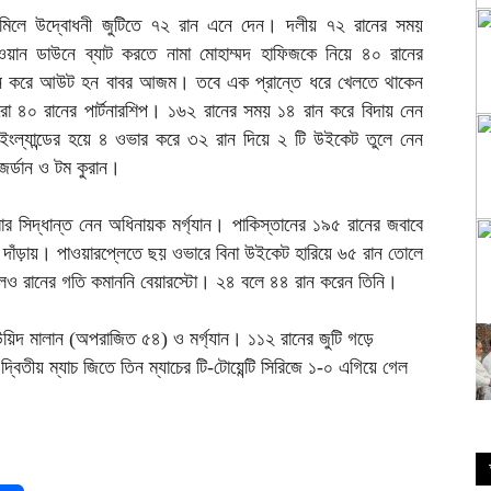
মিলে উদ্বোধনী জুটিতে ৭২ রান এনে দেন। দলীয় ৭২ রানের সময়
ন ডাউনে ব্যাট করতে নামা মোহাম্মদ হাফিজকে নিয়ে ৪০ রানের
 রান করে আউট হন বাবর আজম। তবে এক প্রান্তে ধরে খেলতে থাকেন
 ৪০ রানের পার্টনারশিপ। ১৬২ রানের সময় ১৪ রান করে বিদায় নেন
্যান্ডের হয়ে ৪ ওভার করে ৩২ রান দিয়ে ২ টি উইকেট তুলে নেন
র্ডান ও টম কুরান।
করার সিদ্ধান্ত নেন অধিনায়ক মর্গ্যান। পাকিস্তানের ১৯৫ রানের জবাবে
য়ে দাঁড়ায়। পাওয়ারপ্লেতে ছয় ওভারে বিনা উইকেট হারিয়ে ৬৫ রান তোলে
ে গেলেও রানের গতি কমাননি বেয়ারস্টো। ২৪ বলে ৪৪ রান করেন তিনি।
 দাউয়িদ মালান (অপরাজিত ৫৪) ও মর্গ্যান। ১১২ রানের জুটি গড়ে
্বিতীয় ম্যাচ জিতে তিন ম্যাচের টি-টোয়েন্টি সিরিজে ১-০ এগিয়ে গেল