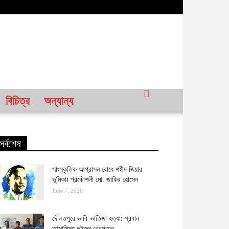
বিচিত্র
অন্যান্য
সর্বশেষ
সাংস্কৃতিক আগ্রাসন রোধে শহীদ জিয়ার
ভূমিকাঃ প্রকৌশলী মো. জাকির হোসেন
June 7, 2026
দৌলতপুরে ভাবি-ভাতিজা হত্যা: প্রধান
আসামিসহ দুইজন গ্রেপ্তার