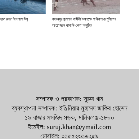
াইচ/ রুহুল ইসলাম টিপু
বঙ্গবন্ধুর জন্মশত বার্ষিকী উপলক্ষে মানিকগঞ্জে পুলিশের
আয়োজনে কাবাডি খেলা অনুষ্ঠিত
সম্পাদক ও প্রকাশক: সুরুয খান
ব্যবস্থাপনা সম্পাদক: ইঞ্জিনিয়ার মুহাম্মদ জাকির হোসেন
১৯ বাজার মসজিদ সড়ক, মানিকগঞ্জ-১৮০০
ইমেইল: suruj.khan@ymail.com
মোবাইল: ০১৫৫২৩১৬২৫৯