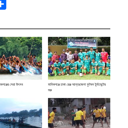
t
Share
িকগঞ্জের সেরা উৎসব
মানিকগঞ্জে ঢাকা রেঞ্জ আন্তঃজেলা ফুটবল টুর্নামেন্টের
শুরু