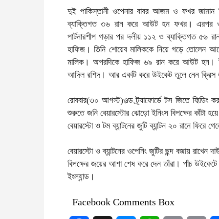
দুই পাকিস্তানী ওপেনার বাবর আজম ও ফখর জামান 
ব্যাক্তিগত ৩৬ রান করে আউট হন ফখর। এরপর ওয়া
পার্টনারশীপ গড়ার পর দলীয় ১১২ ও ব্যাক্তিগত ৫৬
হাফিজ। তিনি শোয়েব মালিককে নিয়ে গড়ে তোলেন আরো
মালিক। অপরদিকে হাফিজ ৬৯ রান করে আউট হন। ইংল
আদিল রশিদ। আর একটি করে উইকেট তুলে নেন ক্রিস জ
রোববার(৩০ আগস্ট)ওল্ড ট্র্যাফোর্ডে টস জিতে ফিল্ডিং 
শুরুতে জনি বেয়ারস্টোর ঝোড়ো ইনিংস বিপক্ষের কাঁটা হ
বেয়ারস্টো ও টম ব্যান্টনের জুটি ব্যান্টন ২০ রানে ফির
বেয়ারস্টো ও ব্যান্টনের ওপেনিং জুটির ছন্দ বজায় রাখেন
বিপক্ষের জয়ের আশা শেষ করে দেন তাঁরা। পাঁচ উইকেটে দ
ইংল্যান্ড।
Facebook Comments Box