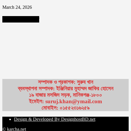
March 24, 2026
আমাদের ফলো করুন
সম্পাদক ও প্রকাশক: সুরুয খান
ব্যবস্থাপনা সম্পাদক: ইঞ্জিনিয়ার মুহাম্মদ জাকির হোসেন
১৯ বাজার মসজিদ সড়ক, মানিকগঞ্জ-১৮০০
ইমেইল: suruj.khan@ymail.com
মোবাইল: ০১৫৫২৩১৬২৫৯
Design & Developed By DesignhostBD.net
© karcha.net