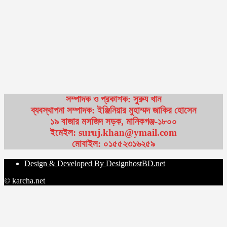
সম্পাদক ও প্রকাশক: সুরুয খান
ব্যবস্থাপনা সম্পাদক: ইঞ্জিনিয়ার মুহাম্মদ জাকির হোসেন
১৯ বাজার মসজিদ সড়ক, মানিকগঞ্জ-১৮০০
ইমেইল: suruj.khan@ymail.com
মোবাইল: ০১৫৫২৩১৬২৫৯
Design & Developed By DesignhostBD.net
© karcha.net