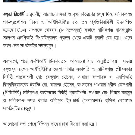
কড়চা রিপোর্ট :
র‌্যালী, আলোচনা সভা ও বৃক্ষ বিতরণের মধ্য দিয়ে মানিকগঞ্জে
গণ-প্রকৌশল দিবস ও আইডিইবি’র ৫০ তম প্রতিষ্ঠাবার্ষিকী উদযাপিত
হয়েছে।েএ উপলক্ষে রোববার (৮ নভেম্বর) সকালে মানিকগঞ্জ বাসস্ট্যান্ড
সংলগ্ন এনপিআই বিশ্ববিদ্যালয় প্রাঙ্গন থেকে একটি র‌্যালী বের হয়। এতে
অংশ নেন সংগঠনটির সদস্যবৃন্দ।
এরআগে, পরে এনপিআই মিলনায়তনে আলোচনা সভা অনুষ্ঠিত হয়। সভায়
বক্তব্য রাখেন আইডিইবি’র জেলা শাখার সভাপতি ও মানিকগঞ্জ পৌরসভার
নির্বাহী প্রকৌশলী মো: বেল্লাল হোসেন, সাধারণ সম্পাদক ও এনপিআই
বিশ্ববিদ্যালয়ের ট্রাস্টি মো. ফারুক হোসেন, বাংলাদেশ পাওয়ার গ্রীড কোম্পানী
(পিজিসিবি) মানিকগঞ্জ কার্যালয়ের নির্বাহী প্রকৌশলী দেওয়ান মো: গিয়াস মাহমুদ
ও মানিকগঞ্জ সদর থানার অফিসার ইন-চার্জ (অপারেশন) হাসিনা বেগমসহ
সংগঠনটির নেতৃবৃন্দ।
আলোচনা সভা শেষে বিভিন্ন গাছের চারা বিতরণ করা হয়।