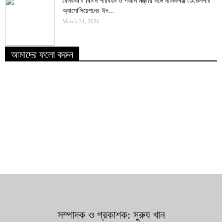
বেসরকারি বিমান পরিবহন ও পর্যটন মন্ত্রীর সঙ্গে মানিকগঞ্জ ডেভেলপার
অ্যাসোসিয়েশনের ঈদ...
March 24, 2026
আমাদের ফলো করুন
সম্পাদক ও প্রকাশক: সুরুয খান