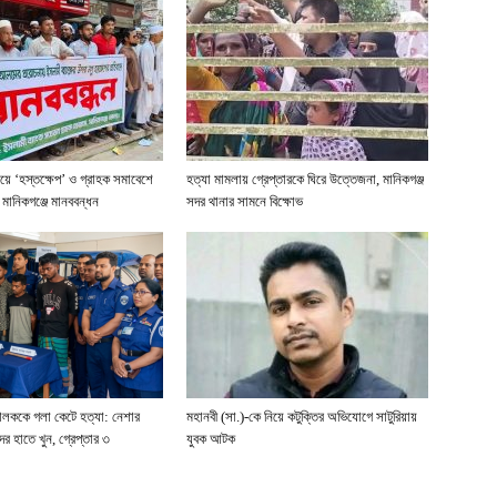
য়ে ‘হস্তক্ষেপ’ ও গ্রাহক সমাবেশে
হত্যা মামলায় গ্রেপ্তারকে ঘিরে উত্তেজনা, মানিকগঞ্জ
 মানিকগঞ্জে মানববন্ধন
সদর থানার সামনে বিক্ষোভ
ালককে গলা কেটে হত্যা: নেশার
মহানবী (সা.)-কে নিয়ে কটুক্তির অভিযোগে সাটুরিয়ায়
ের হাতে খুন, গ্রেপ্তার ৩
যুবক আটক