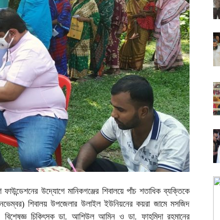
 ফাউন্ডেশনের উদ্যোগে মানিকগঞ্জের শিবালয়ে পাঁচ শতাধিক ব্যক্তিকে
র (৭ নভেম্বর) শিবালয় উপজেলার উলাইল ইউনিয়নের কয়রা জামে মসজিদ
 হয়। বিশেষজ্ঞ চিকিৎসক ডা. আশিউল আমিন ও ডা. ফাহমিদা রহমানের