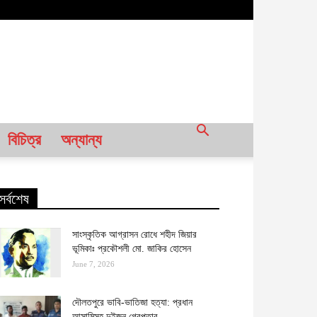
বিচিত্র
অন্যান্য
সর্বশেষ
সাংস্কৃতিক আগ্রাসন রোধে শহীদ জিয়ার
ভূমিকাঃ প্রকৌশলী মো. জাকির হোসেন
June 7, 2026
দৌলতপুরে ভাবি-ভাতিজা হত্যা: প্রধান
আসামিসহ দুইজন গ্রেপ্তার