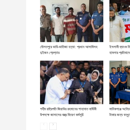
দৌলতপুরে ভাবি-ভাতিজা হত্যা: প্রধান আসামিসহ
ইসলামী ব্যাংক নি
দুইজন গ্রেপ্তার
হামলার প্রতিবাদে
শহীদ রাষ্ট্রপতি জিয়াউর রহমানের শাহাদাত বার্ষিকী
মানিকগঞ্জে অটোচ
উপলক্ষে জাসাসের বস্ত্র বিতরণ কর্মসূচি
টাকার জন্য বন্ধুদ