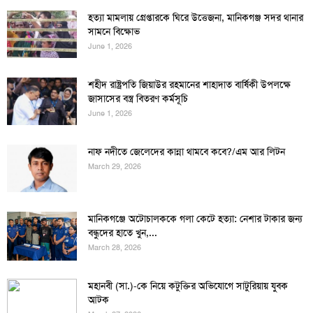
হত্যা মামলায় গ্রেপ্তারকে ঘিরে উত্তেজনা, মানিকগঞ্জ সদর থানার
সামনে বিক্ষোভ
June 1, 2026
শহীদ রাষ্ট্রপতি জিয়াউর রহমানের শাহাদাত বার্ষিকী উপলক্ষে
জাসাসের বস্ত্র বিতরণ কর্মসূচি
June 1, 2026
নাফ নদীতে জেলেদের কান্না থামবে কবে?/এম আর লিটন
March 29, 2026
মানিকগঞ্জে অটোচালককে গলা কেটে হত্যা: নেশার টাকার জন্য
বন্ধুদের হাতে খুন,...
March 28, 2026
মহানবী (সা.)-কে নিয়ে কটুক্তির অভিযোগে সাটুরিয়ায় যুবক
আটক