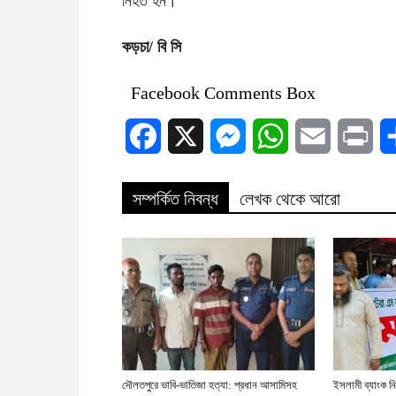
নিহত হন।
কড়চা/ বি সি
Facebook Comments Box
Facebook
X
Messenger
WhatsApp
Email
Prin
সম্পর্কিত নিবন্ধ
লেখক থেকে আরো
দৌলতপুরে ভাবি-ভাতিজা হত্যা: প্রধান আসামিসহ
ইসলামী ব্যাংক নি