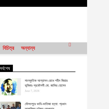
বিচিত্র
অন্যান্য
সর্বশেষ
সাংস্কৃতিক আগ্রাসন রোধে শহীদ জিয়ার
ভূমিকাঃ প্রকৌশলী মো. জাকির হোসেন
June 7, 2026
দৌলতপুরে ভাবি-ভাতিজা হত্যা: প্রধান
আসামিসহ দুইজন গ্রেপ্তার