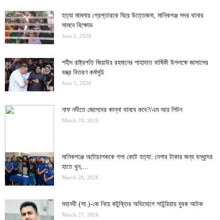
হত্যা মামলায় গ্রেপ্তারকে ঘিরে উত্তেজনা, মানিকগঞ্জ সদর থানার
সামনে বিক্ষোভ
June 1, 2026
শহীদ রাষ্ট্রপতি জিয়াউর রহমানের শাহাদাত বার্ষিকী উপলক্ষে জাসাসের
বস্ত্র বিতরণ কর্মসূচি
June 1, 2026
নাফ নদীতে জেলেদের কান্না থামবে কবে?/এম আর লিটন
March 29, 2026
মানিকগঞ্জে অটোচালককে গলা কেটে হত্যা: নেশার টাকার জন্য বন্ধুদের
হাতে খুন,...
March 28, 2026
মহানবী (সা.)-কে নিয়ে কটুক্তির অভিযোগে সাটুরিয়ায় যুবক আটক
March 27, 2026