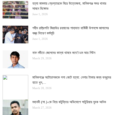
হত্যা মামলায় গ্রেপ্তারকে ঘিরে উত্তেজনা, মানিকগঞ্জ সদর থানার
সামনে বিক্ষোভ
June 1, 2026
শহীদ রাষ্ট্রপতি জিয়াউর রহমানের শাহাদাত বার্ষিকী উপলক্ষে জাসাসের
বস্ত্র বিতরণ কর্মসূচি
June 1, 2026
নাফ নদীতে জেলেদের কান্না থামবে কবে?/এম আর লিটন
March 29, 2026
মানিকগঞ্জে অটোচালককে গলা কেটে হত্যা: নেশার টাকার জন্য বন্ধুদের
হাতে খুন,...
March 28, 2026
মহানবী (সা.)-কে নিয়ে কটুক্তির অভিযোগে সাটুরিয়ায় যুবক আটক
March 27, 2026