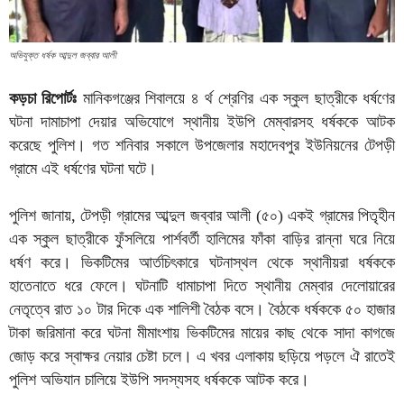
অভিযুক্ত ধর্ষক আব্দুল জব্বার আলী
কড়চা রিপোর্টঃ
মানিকগঞ্জের শিবালয়ে ৪ র্থ শ্রেণির এক স্কুল ছাত্রীকে ধর্ষণের
ঘটনা দামাচাপা দেয়ার অভিযোগে স্থানীয় ইউপি মেম্বারসহ ধর্ষককে আটক
করেছে পুলিশ। গত শনিবার সকালে উপজেলার মহাদেবপুর ইউনিয়নের টেপড়ী
গ্রামে এই ধর্ষণের ঘটনা ঘটে।
পুলিশ জানায়, টেপড়ী গ্রামের আব্দুল জব্বার আলী (৫০) একই গ্রামের পিতৃহীন
এক স্কুল ছাত্রীকে ফুঁসলিয়ে পার্শবর্তী হালিমের ফাঁকা বাড়ির রান্না ঘরে নিয়ে
ধর্ষণ করে। ভিকটিমের আর্তচিৎকারে ঘটনাস্থল থেকে স্থানীয়রা ধর্ষককে
হাতেনাতে ধরে ফেলে। ঘটনাটি ধামাচাপা দিতে স্থানীয় মেম্বার দেলোয়ারের
নেতৃত্বে রাত ১০ টার দিকে এক শালিশী বৈঠক বসে। বৈঠকে ধর্ষককে ৫০ হাজার
টাকা জরিমানা করে ঘটনা মীমাংশায় ভিকটিমের মায়ের কাছ থেকে সাদা কাগজে
জোড় করে স্বাক্ষর নেয়ার চেষ্টা চলে। এ খবর এলাকায় ছড়িয়ে পড়লে ঐ রাতেই
পুলিশ অভিযান চালিয়ে ইউপি সদস্যসহ ধর্ষককে আটক করে।