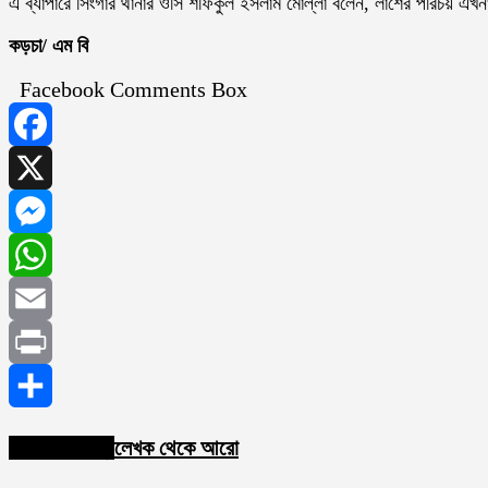
এ ব্যাপারে সিংগার থানার ওসি শফিকুল ইসলাম মোল্লা বলেন, লাশের পরিচয় এখনও
কড়চা/ এম বি
Facebook Comments Box
Facebook
X
Messenger
WhatsApp
Email
Print
Share
সম্পর্কিত নিবন্ধ
লেখক থেকে আরো