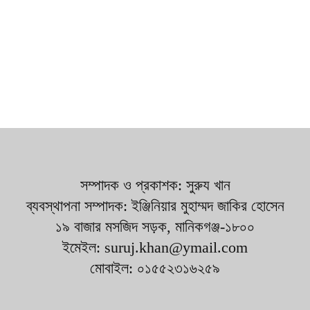
সম্পাদক ও প্রকাশক: সুরুয খান
ব্যবস্থাপনা সম্পাদক: ইঞ্জিনিয়ার মুহাম্মদ জাকির হোসেন
১৯ বাজার মসজিদ সড়ক, মানিকগঞ্জ-১৮০০
ইমেইল: suruj.khan@ymail.com
মোবাইল: ০১৫৫২৩১৬২৫৯