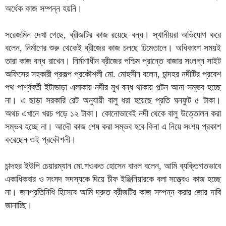
অর্ধেক কাজ সম্পন্ন হয়নি।
সরেজমিন দেখা গেছে, ব্রীজটির কাজ রয়েছে বন্ধ। স্থানীয়রা অভিযোগ করে
বলেন, নির্মাণের শুরু থেকেই ব্রীজের কাজ চলছে ঢিমেতালে। অধিকাংশ সময়ই
তারা কাজ বন্ধ রাখেন। নির্মাণাধীন ব্রীজের পশ্চিম প্রান্তে বাজার সংলগ্ন সাইট
অফিসের সহকারী প্রকল্প প্রকৌশলী মো. মোহসীন বলেন, চান্দহর নদীটির প্রবেশ
পথ পার্শ্ববর্তী ইটাভাড়া এলাকায় নদীর মুখ বন্ধ থাকায় পল্টন আনা সম্ভব হচ্ছে
না। এ ছাড়া সরকারি রেট অনুযায়ী বালু ধরা হয়েছে প্রতি ঘনফুট ৫ টাকা।
অথচ এখানে খরচ পড়ে ১২ টাকা। কোনোভাবেই নদী থেকে বালু উত্তোলন করা
সম্ভব হচ্ছে না। আদৌ কাজ শেষ করা সম্ভব হবে কিনা এ নিয়ে সংশয় প্রকাশ
করেছেন ওই প্রকৌশলী।
চান্দহর ইউপি চেয়ারম্যান মো.শওকত হোসেন বাদল বলেন, আমি ব্যক্তিগতভাবে
একাধিকবার ও সংসদ সদস্যকে দিয়ে চীফ ইঞ্জিনিয়ারকে বলা সত্ত্বেও কাজ হচ্ছে
না। জনপ্রতিনিধি হিসেবে আমি দ্রুত ব্রীজটির কাজ সম্পন্ন করার জোর দাবি
জানাচ্ছি।