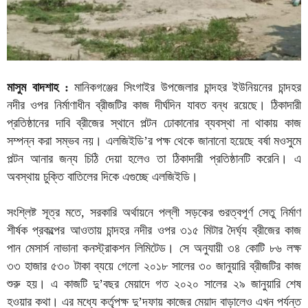
মাসুম বাদশাহ :
মানিকগঞ্জের সিংগাইর উপজেলার চান্দহর ইউনিয়নের চান্দহর
নদীর ওপর নির্মাণাধীন ব্রীজটির কাজ দীর্ঘদিন যাবত বন্ধ রয়েছে। ঠিকাদারী
প্রতিষ্ঠানের দাবি ব্রীজের স্থানে পল্টন ঢোকানোর ব্যবস্থা না থাকায় কাজ
সম্পন্ন করা সম্ভব নয়। এলজিইডি’র পক্ষ থেকে জানানো হয়েছে বর্ষা মওসুমে
পল্টন আনার জন্য চিঠি দেয়া হলেও তা ঠিকাদারী প্রতিষ্ঠানটি করেনি। এ
অবস্থায় চুক্তি বাতিলের দিকে এগুচ্ছে এলজিইডি।
সংশ্লিষ্ট সূত্র মতে, সরকারি অর্থায়নে পল্লী সড়কের গুরত্বপূর্ণ সেতু নির্মাণ
শীর্ষক প্রকল্পের আওতায় চান্দহর নদীর ওপর ৩১৫ মিটার দৈর্ঘ্য ব্রীজের কাজ
পান মেসার্স নাভানা কনস্ট্রাকশন লিমিটেড। সে অনুযায়ী ৩৪ কোটি ৮৬ লক্ষ
৩৩ হাজার ৫৩০ টাকা ব্যয়ে গেলো ২০১৮ সালের ৩০ জানুয়ারি ব্রীজটির কাজ
শুরু হয়। এ কাজটি দু’বছর মেয়াদে গত ২০২০ সালের ২৯ জানুয়ারি শেষ
হওয়ার কথা। এর মধ্যে কর্তৃপক্ষ দু’দফায় কাজের মেয়াদ বাড়ালেও এখন পর্যন্ত