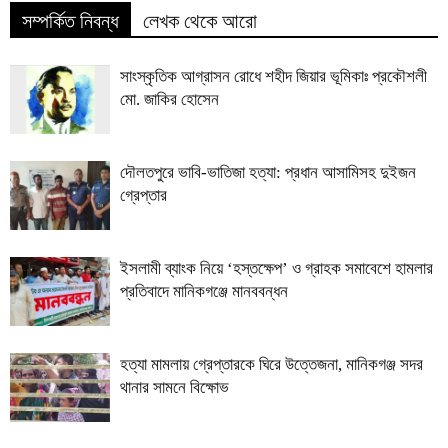
সম্পর্কিত নিবন্ধ
লেখক থেকে আরো
সাংস্কৃতিক আগ্রাসন রোধে শহীদ জিয়ার ভূমিকাঃ প্রকৌশলী
মো. জাকির হোসেন
দৌলতপুরে ভাবি-ভাতিজা হত্যা: প্রধান আসামিসহ দুইজন
গ্রেপ্তার
ইসলামী ব্যাংক নিয়ে ‘হস্তক্ষেপ’ ও গ্রাহক সমাবেশে হামলার
প্রতিবাদে মানিকগঞ্জে মানববন্ধন
হত্যা মামলায় গ্রেপ্তারকে ঘিরে উত্তেজনা, মানিকগঞ্জ সদর
থানার সামনে বিক্ষোভ