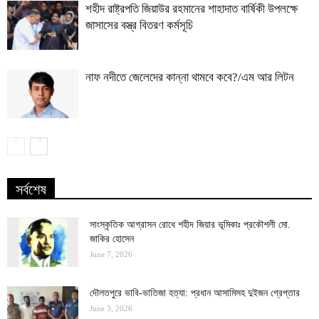
শহীদ রাষ্ট্রপতি জিয়াউর রহমানের শাহাদাত বার্ষিকী উপলক্ষে
জাসাসের বস্ত্র বিতরণ কর্মসূচি
নাফ নদীতে জেলেদের কান্না থামবে কবে?/এম আর লিটন
সর্বশেষ
সাংস্কৃতিক আগ্রাসন রোধে শহীদ জিয়ার ভূমিকাঃ প্রকৌশলী মো.
জাকির হোসেন
June 7, 2026
দৌলতপুরে ভাবি-ভাতিজা হত্যা: প্রধান আসামিসহ দুইজন গ্রেপ্তার
June 3, 2026