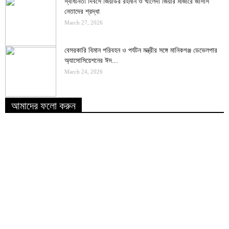
স্বাধীনতা দিবসে জিয়াউর রহমান ও খালেদা জিয়ার মাজারে জাসাস
নেতাদের শ্রদ্ধা
March 27, 2026
বেসরকারি বিমান পরিবহন ও পর্যটন মন্ত্রীর সঙ্গে মানিকগঞ্জ ডেভেলপার
অ্যাসোসিয়েশনের ঈদ...
March 24, 2026
আমাদের ফলো করুন