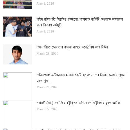
June 1, 2026
শহীদ রাষ্ট্রপতি জিয়াউর রহমানের শাহাদাত বার্ষিকী উপলক্ষে জাসাসের
বস্ত্র বিতরণ কর্মসূচি
June 1, 2026
নাফ নদীতে জেলেদের কান্না থামবে কবে?/এম আর লিটন
March 29, 2026
মানিকগঞ্জে অটোচালককে গলা কেটে হত্যা: নেশার টাকার জন্য বন্ধুদের
হাতে খুন,...
March 28, 2026
মহানবী (সা.)-কে নিয়ে কটুক্তির অভিযোগে সাটুরিয়ায় যুবক আটক
March 27, 2026