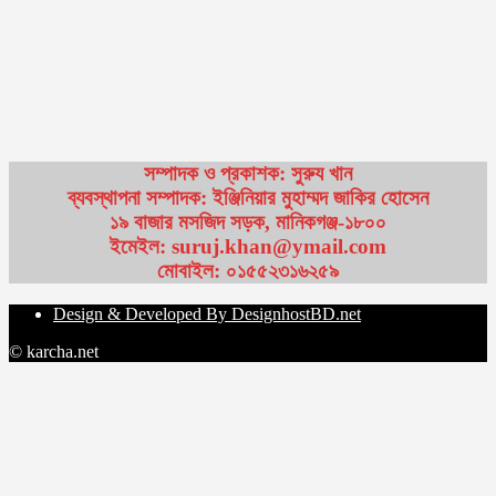
সম্পাদক ও প্রকাশক: সুরুয খান
ব্যবস্থাপনা সম্পাদক: ইঞ্জিনিয়ার মুহাম্মদ জাকির হোসেন
১৯ বাজার মসজিদ সড়ক, মানিকগঞ্জ-১৮০০
ইমেইল: suruj.khan@ymail.com
মোবাইল: ০১৫৫২৩১৬২৫৯
Design & Developed By DesignhostBD.net
© karcha.net