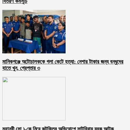
বিতরণ কর্মসূচি
মানিকগঞ্জে অটোচালককে গলা কেটে হত্যা: নেশার টাকার জন্য বন্ধুদের
হাতে খুন, গ্রেপ্তার ৩
মহানবী (সা.)-কে নিয়ে কটুক্তির অভিযোগে সাটুরিয়ায় যুবক আটক