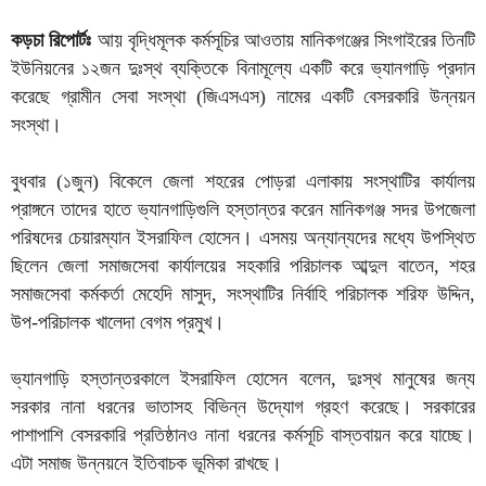
কড়চা রিপোর্টঃ
আয় বৃদ্ধিমূলক কর্মসূচির আওতায় মানিকগঞ্জের সিংগাইরের তিনটি
ইউনিয়নের ১২জন দুঃস্থ ব্যক্তিকে বিনামূল্যে একটি করে ভ্যানগাড়ি প্রদান
করেছে গ্রামীন সেবা সংস্থা (জিএসএস) নামের একটি বেসরকারি উন্নয়ন
সংস্থা।
বুধবার (১জুন) বিকেলে জেলা শহরের পোড়রা এলাকায় সংস্থাটির কার্যালয়
প্রাঙ্গনে তাদের হাতে ভ্যানগাড়িগুলি হস্তান্তর করেন মানিকগঞ্জ সদর উপজেলা
পরিষদের চেয়ারম্যান ইসরাফিল হোসেন। এসময় অন্যান্যদের মধ্যে উপস্থিত
ছিলেন জেলা সমাজসেবা কার্যালয়ের সহকারি পরিচালক আব্দুল বাতেন, শহর
সমাজসেবা কর্মকর্তা মেহেদি মাসুদ, সংস্থাটির নির্বাহি পরিচালক শরিফ উদ্দিন,
উপ-পরিচালক খালেদা বেগম প্রমুখ।
ভ্যানগাড়ি হস্তান্তরকালে ইসরাফিল হোসেন বলেন, দুঃস্থ মানুষের জন্য
সরকার নানা ধরনের ভাতাসহ বিভিন্ন উদ্যোগ গ্রহণ করেছে। সরকারের
পাশাপাশি বেসরকারি প্রতিষ্ঠানও নানা ধরনের কর্মসূচি বাস্তবায়ন করে যাচ্ছে।
এটা সমাজ উন্নয়নে ইতিবাচক ভূমিকা রাখছে।