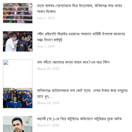
হত্যা মামলায় গ্রেপ্তারকে ঘিরে উত্তেজনা, মানিকগঞ্জ সদর থানার
সামনে বিক্ষোভ
June 1, 2026
শহীদ রাষ্ট্রপতি জিয়াউর রহমানের শাহাদাত বার্ষিকী উপলক্ষে জাসাসের
বস্ত্র বিতরণ কর্মসূচি
June 1, 2026
নাফ নদীতে জেলেদের কান্না থামবে কবে?/এম আর লিটন
March 29, 2026
মানিকগঞ্জে অটোচালককে গলা কেটে হত্যা: নেশার টাকার জন্য বন্ধুদের
হাতে খুন,...
March 28, 2026
মহানবী (সা.)-কে নিয়ে কটুক্তির অভিযোগে সাটুরিয়ায় যুবক আটক
March 27, 2026