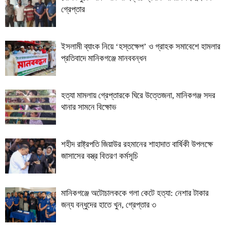
গ্রেপ্তার
ইসলামী ব্যাংক নিয়ে ‘হস্তক্ষেপ’ ও গ্রাহক সমাবেশে হামলার
প্রতিবাদে মানিকগঞ্জে মানববন্ধন
হত্যা মামলায় গ্রেপ্তারকে ঘিরে উত্তেজনা, মানিকগঞ্জ সদর
থানার সামনে বিক্ষোভ
শহীদ রাষ্ট্রপতি জিয়াউর রহমানের শাহাদাত বার্ষিকী উপলক্ষে
জাসাসের বস্ত্র বিতরণ কর্মসূচি
মানিকগঞ্জে অটোচালককে গলা কেটে হত্যা: নেশার টাকার
জন্য বন্ধুদের হাতে খুন, গ্রেপ্তার ৩