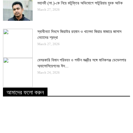
মহানবী (সা.)-কে নিয়ে কটুক্তির অভিযোগে সাটুরিয়ায় যুবক আটক
March 27, 2026
স্বাধীনতা দিবসে জিয়াউর রহমান ও খালেদা জিয়ার মাজারে জাসাস
নেতাদের শ্রদ্ধা
March 27, 2026
বেসরকারি বিমান পরিবহন ও পর্যটন মন্ত্রীর সঙ্গে মানিকগঞ্জ ডেভেলপার
অ্যাসোসিয়েশনের ঈদ...
March 24, 2026
আমাদের ফলো করুন