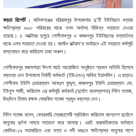
কড়চা রিপোর্ট :
মানিকগঞ্জের হরিরামপুর উপজেলার দু’টি ইউনিয়নে বন্যায়
ক্ষতিগ্রস্থ ৬৬৩ পরিবারের মাঝে নগদ অর্থসহ বিভিন্ন সহায়তা দেওয়া
হয়েছে। ৫ অক্টোবর দুপুরে গোপীনাথপুর ও কাঞ্চনপুর ইউনিয়নের বন্যার্তদের
মাঝে এসব সহায়তা দেওয়া হয়। জার্মান ডক্টরস’র অর্থায়নে এই সহায়তা কর্মসূচি
বাস্তবায়ন করে কারিতাস ঢাকা অঞ্চল।
গোপীনাথপুর মজমপাড়া ঈদগা মাঠে আয়োজিত অনুষ্ঠানে প্রধান অতিথি হিসেবে
বক্তব্য দেন উপজেলা নির্বাহী কর্মকর্তা (ইউএনও) সাবিনা ইয়াসমিন। এ ছাড়াও
গোপীনাথ ইউপি চেয়ারম্যান আবদুল কুদ্দুস, কাঞ্চনপুর ইউপি চেয়ারম্যান মো.
ইউনুস গাজী, কারিতাস এর কর্মসূচি কর্মকর্তা (দুর্যোগ ব্যবস্থাপনা) লিটন গমেজ,
ঊর্ধ্বতন হিসাব রক্ষক সোয়কিম গমেজ প্রমুখ বক্তব্য দেন।
লিটন গমেজ বলেন, বেসরকারি স্বেচ্ছাসেবী প্রতিষ্ঠান কারিতাস বাংলদেশ দুর্যোগে
মানুষের দুর্দশা লাঘবে সহায়তা করে আসছে। এরই ধারাবাহিকতায় বর্তমানে
কোভিড-১৯ মহামারিতে এবং বন্যা ও নদী ভাঙনে ক্ষতিগ্রস্থ মানুষের পাশে