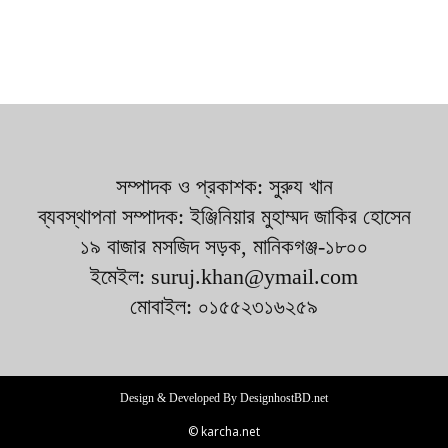
সম্পাদক ও প্রকাশক: সুরুয খান
ব্যবস্থাপনা সম্পাদক: ইঞ্জিনিয়ার মুহাম্মদ জাকির হোসেন
১৯ বাজার মসজিদ সড়ক, মানিকগঞ্জ-১৮০০
ইমেইল: suruj.khan@ymail.com
মোবাইল: ০১৫৫২৩১৬২৫৯
Design & Developed By DesignhostBD.net
© karcha.net