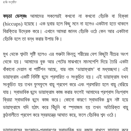
ছবিঃ সংগৃহীত
কড়চা ডেস্কঃ
আমাদের সকলেরই কখনো না কখনো হেঁচকি বা হিক্কা
(hiccups) হয়েছে। এক দুবার হলে কিছু মনে না হলেও একটানা হতে থাকলে
বিরক্তির উদ্রেক করে। এখানে আমরা জানব হেঁচকি ওঠে কেন আর একটানা
হেঁচকি হলে তা বন্ধ করার উপায় কি।
মুখ থেকে শব্দটা সৃষ্টি হলেও এর শুরুটা কিন্তু শরীরের বেশ কিছুটা নীচের অংশ
থেকে হয়। আমাদের বুক আর পেটের মাঝখানে মাংসপেশি দিয়ে তৈরি একটা
বাঁকানো দেয়াল বা পার্টিশন আছে, যার নাম ‘ডায়াফ্রাম’ বা মধ্যচ্ছদা। এই
ডায়াফ্রাম একটি নির্দিষ্ট ছন্দে প্রসারিত ও সংকুচিত হয়। এই ডায়াফ্রাম যখন
সংকুচিত হয় তখন ফুসফুসে বায়ু প্রবেশ করে এবং প্রসারিত হলে বায়ু বেরিয়ে
যায়। স্বাভাবিক ছন্দে ডায়াফ্রাম কাজ করার ফলেই আমাদের প্রশ্বাস নিঃশ্বাস
ক্রিয়া স্বাভাবিক ছন্দে কাজ করে। কোনো কারণে স্বাভাবিক ছন্দ নষ্ট হয়ে
ডায়াফ্রামে যদি হঠাৎ করে খিঁচুনি বা স্প্যাজম হয় তখন অতিরিক্ত বায়ু
কন্ঠনালীতে প্রবেশ করে স্বরযন্ত্রে আঘাত করে, ফলে হেঁচকির শব্দ ওঠে।
ডায়াফ্রামের সংকোচন-প্রসারণের স্বাভাবিক ছন্দ বজায় রাখতে সাহায্য করে