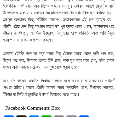
‘ফ্রেনিক নার্ভ’ নামে এক বিশেষ ধরনের স্নায়ু। কোনও কারণে ফ্রেনিক নার্ভ
উত্তেজিত হলে ডায়াফ্রামের সংকোচন-প্রসারণের স্বাভাবিক ছন্দ ব্যাহত হয়।
এছাড়া অন্যান্য কিছু শারীরিক কারণেও ডায়াফ্রামের এই ছন্দ ব্যাহত হয়।
হেঁচকি ওঠার বেশ কিছু সাধারণ কারণ হল-খুব দ্রুত খাবার খেলে, অনেকক্ষণ ধরে
কাঁদলে বা হাঁসলে, মানসিক উদ্বেগ, উষ্ণতার হঠাৎ পরিবর্তন এবং অতিরিক্ত
মদ্য পান বা সোডা জল পান করলে।
একটানা হেঁচকি হলে তা বন্ধ করার কিছু টোটকা আছে যেমন-পানি পান করা,
জিহ্বা বের করা, জিহ্বার তলায় চিনি রাখা, নাক মুখ বন্ধ করে রাখা, হঠাৎ চমকে
যাওয়া এবং কাগজের ঠোঙ্গায় নাক মুখ রেখে শ্বাস নেওয়া
তবে যদি কারোর একটানা নিয়মিত হেঁচকি হতে থাকে তবে ডাক্তারের পরামর্শ
নেওয়া উচিত। কারণ হেঁচকি অনেক সময় স্নায়বিক রোগ, বিপাকের সমস্যা,
টিউমর বা সিস্ট ইত্যাদির উপসর্গ হিসাবেও হতে পারে।
Facebook Comments Box