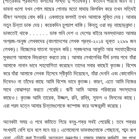
(পত্রিকায় প্রকাশিত কলামের সংখ্যা দু’শতাধিক)। কতদিন পারবো জানি না।
ভাবনা গুলো যখন শোল মাছের পোনার মতো মাথায় কিলবিল করে তখন সত্যিই
ভীষণ অসহায় বোধ করি। একমাত্র কলমই তখন আমাকে মুক্তি দেয়। আবার
নতুন চিন্তা ডাক দেয়। কয়েকদিন চুপচাপ থাকি। কিন্তু ওরা বড় নাছোড়বান্দা।
ডাকতেই থাকে . . . . . . ডাক শুনি দেশ ও দেশের বাইরে অবস্থানরত আমার
অগ্রজ-অনুজ লেখকদের (বাংলাদেশের লেখক গ্রন্থ-২০১৪ ভূক্ত ২২৯৯ জন
লেখক)। বিচ্ছেদের যাতনা অনুভব করি। স্বজনদের আকুতি আর সহযাত্রীদের
মুখগুলো আমাকে বিভ্রান্ত করতে চায়। আমার লেখালেখির দীর্ঘ চলার পথে যাঁরা
আমাকে নানান ভাবে সহযোগিতা করেছেন তাদের সবার কাছেই কৃতজ্ঞ। বিশেষ
করে যাঁরা আমাকে লেখক হিসেবে স্বীকৃতি দিয়েছেন, যাঁরা দেননি এবং কোনোদিন
দিবেনও না তাঁদের কাছে আমি বিশেষ ভাবে কৃতজ্ঞ। কারণ, এতে আমি নিজের
সাথে বোঝাপড়া করতে পেরেছি। ঋনী আমি আমার পরিবারের সদস্যদের
কাছেও। কৃতজ্ঞ আমি তারেক, উজ্জল, রনি, রাব্বি, সুফল ও মিলনের কাছে।
এরা পরম যত্নে আমার চিন্তাগুলোকে কম্পোজ করে অক্ষরবন্দী করেছে।
অনেকটা সময় এ পথে কাটাতে গিয়ে বন্ধু-শক্র সবই পেয়েছি। তবে শক্রর
সংখ্যাই বেশি হবে বলে মনে হয়। এলোমেলো ভাবনাগুলোকে গোছানো, শব্দে রূপ
দেয়া, এডিট করা ইত্যাদি অত্যন্ত যন্ত্রণার। হাজার হাজার কর্মঘন্টা, সৎ পথে