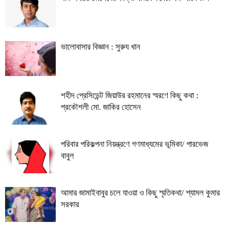
ভালোবাসার বিজ্ঞান : সুরুয খান
শহীদ প্রেসিডেন্ট জিয়াউর রহমানের স্মরণে কিছু কথা :
প্রকৌশলী মো. জাকির হোসেন
পরিবার পরিকল্পনা নিয়ন্ত্রণে গণমাধ্যমের ভূমিকা/ পারভেজ
বাবুল
আমার জামাইবাবুর চলে যাওয়া ও কিছু স্মৃতিকথা/ শ্যামল কুমার
সরকার