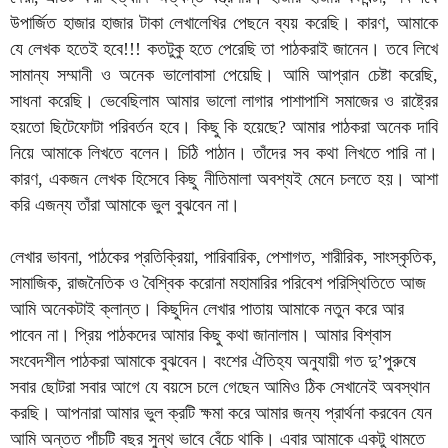
উপার্জিত হাজার হাজার টাকা লেখালেখির পেছনে ব্যয় করেছি। কারণ, আমাকে
যে লেখক হতেই হবে!!! কতটুকু হতে পেরেছি তা পাঠকরাই জানেন। তবে লিখে
সামান্য সম্মানী ও অনেক ভালোবাসা পেয়েছি। আমি আপ্রান চেষ্টা করেছি,
সাধনা করেছি। ভেবেছিলাম আমার ভালো লাগার পাশাপাশি সমাজের ও রাষ্ট্রের
হয়তো ছিটেফোটা পরিবর্তন হবে। কিছু কি হয়েছে? আমার পাঠকরা অনেক দাবি
নিয়ে আমাকে লিখতে বলেন। চিঠি পাঠান। তাঁদের সব কথা লিখতে পারি না।
কারণ, একজন লেখক হিসেবে কিছু নীতিমালা অবশ্যই মেনে চলতে হয়। আশা
করি এজন্য তাঁরা আমাকে ভুল বুঝবেন না।
লেখার ভাবনা, পাঠকের প্রতিক্রিয়া, পারিবারিক, পেশাগত, শারীরিক, সাংস্কৃতিক,
সামাজিক, রাজনৈতিক ও বৈশ্বিক করোনা মহামারির পরিবেশ পরিস্থিতিতে আজ
আমি অনেকটাই ক্লান্ত। কিছুদিন লেখার পাতায় আমাকে নতুন করে আর
পাবেন না। প্রিয় পাঠকদের আমার কিছু কথা জানালাম। আমার বিশ্বাস
সংবেদশীল পাঠকরা আমাকে বুঝবেন। বংশের ঐতিহ্য অনুযায়ী গত দু’পুরুষে
সবার ছোটরা সবার আগে যে বয়সে চলে গেছেন আমিও ঠিক সেখানেই অবস্থান
করছি। আপনারা আমার ভুল ক্রটি ক্ষমা করে আমার জন্য প্রার্থনা করবেন যেন
আমি অন্তত পাঁচটি বছর সুন্থ ভাবে বেঁচে থাকি। এবার আমাকে একটু থামতে