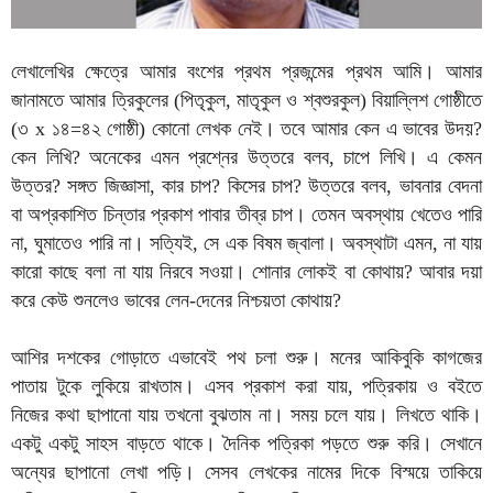
লেখালেখির ক্ষেত্রে আমার বংশের প্রথম প্রজন্মের প্রথম আমি। আমার
জানামতে আমার ত্রিকুলের (পিতৃকুল, মাতৃকুল ও শ্বশুরকুল) বিয়াল্লিশ গোষ্ঠীতে
(৩ x ১৪=৪২ গোষ্ঠী) কোনো লেখক নেই। তবে আমার কেন এ ভাবের উদয়?
কেন লিখি? অনেকের এমন প্রশ্নের উত্তরে বলব, চাপে লিখি। এ কেমন
উত্তর? সঙ্গত জিজ্ঞাসা, কার চাপ? কিসের চাপ? উত্তরে বলব, ভাবনার বেদনা
বা অপ্রকাশিত চিন্তার প্রকাশ পাবার তীব্র চাপ। তেমন অবস্থায় খেতেও পারি
না, ঘুমাতেও পারি না। সত্যিই, সে এক বিষম জ্বালা। অবস্থাটা এমন, না যায়
কারো কাছে বলা না যায় নিরবে সওয়া। শোনার লোকই বা কোথায়? আবার দয়া
করে কেউ শুনলেও ভাবের লেন-দেনের নিশ্চয়তা কোথায়?
আশির দশকের গোড়াতে এভাবেই পথ চলা শুরু। মনের আকিবুকি কাগজের
পাতায় টুকে লুকিয়ে রাখতাম। এসব প্রকাশ করা যায়, পত্রিকায় ও বইতে
নিজের কথা ছাপানো যায় তখনো বুঝতাম না। সময় চলে যায়। লিখতে থাকি।
একটু একটু সাহস বাড়তে থাকে। দৈনিক পত্রিকা পড়তে শুরু করি। সেখানে
অন্যের ছাপানো লেখা পড়ি। সেসব লেখকের নামের দিকে বিস্ময়ে তাকিয়ে