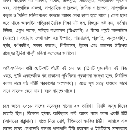
একই পত্রিকা সহ সমকাল, সংবাদ, মানবকন্ঠ, ভোরেরকন্ঠ, সাপ্তাহিক স্বদেশ
খবর, সাপ্তাহিক একতা, সাপ্তাহিক গণচেতনা, দৈনিক গণচেতনা, সাপ্তাহিক
কড়চা ও দৈনিক মানিকগঞ্জের কাগজে আমার লেখা ছাপা হতে থাকে। লেখা ছাপা
হতে থাকে অনলাইন পত্রিকা দৈনিক শিক্ষা ডট কম, বিচ্ছুরন ডট কম, বর্তমান
নিউজ, একুশ শতক, সচিত্র বাংলাদেশ (ডিএফপি) ও জিরো পয়েন্ট অনলাইনে
(ভারত)। এছাড়াও লেখা ছাপা হয় ইস্পাত, শারদাঞ্জলি, প্রগতি, অন্তরবাদ্যি,
দুর্মর, বর্ণপ্রদীপ, সবনর কাজলং, গিরিকানন, উন্মেষ এবং ভারতের উড়িশ্যা
রাজ্যের ইন্দিরা গান্ধী মহিলা কলেজের জার্নালে।
আইএসবিএন ধারী ছোট-খাট পাঁচটি বই বের হয় (তিনটি সৃজনশীল বই নিজ
খরচে, দু’টি একাডেমিক বই ঢাকাস্থ পুথিনিলয় প্রকাশনা সংস্থা হতে, নির্বাচিত
কলাম নামে ষষ্ঠ বইটি প্রকাশের অপেক্ষায়)। এতে সুখ বেড়ে যাওয়ার সাথে
সাথে সাহসও বেড়ে যায়। বয়স বাড়তে থাকে।
চলে আসে ২০১৮ সালের নভেম্বর মাসের ২৭ তারিখ। দিনটি অন্য দিনের
মতোই ছিল। বিকেলে হঠ্যাৎ আবিষ্কার করি আমার নামে আসা একটি চিঠি
(আমাদের বারান্দায়)। হাতে নিয়ে দেখি, রীতিমতো হুমকির চিঠি। আমাকে এক
মাসের মধ্যে লেখালেখি বন্ধের পাশাপাশি টিভি চ্যানেল ও ইউটিউবে সাক্ষাৎকার