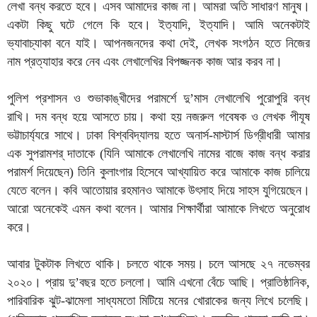
লেখা বন্ধ করতে হবে। এসব আমাদের কাজ না। আমরা অতি সাধারণ মানুষ।
একটা কিছু ঘটে গেলে কি হবে। ইত্যাদি, ইত্যাদি। আমি অনেকটাই
ভ্যাবাচ্যাকা বনে যাই। আপনজনদের কথা দেই, লেখক সংগঠন হতে নিজের
নাম প্রত্যাহার করে নেব এবং লেখালেখির বিপজ্জনক কাজ আর করব না।
পুলিশ প্রশাসন ও শুভাকাঙ্খীদের পরামর্শে দু’মাস লেখালেখি পুরোপুরি বন্ধ
রাখি। দম বন্ধ হয়ে আসতে চায়। কথা হয় নজরুল গবেষক ও লেখক পীযূষ
ভট্টাচার্য্যরে সাথে। ঢাকা বিশ্ববিদ্যালয় হতে অনার্স-মাস্টার্স ডিগ্রীধারী আমার
এক সুপরামশর্ দাতাকে (যিনি আমাকে লেখালেখি নামের বাজে কাজ বন্ধ করার
পরামর্শ দিয়েছেন) তিনি কুলাংগার হিসেবে আখ্যায়িত করে আমাকে কাজ চালিয়ে
যেতে বলেন। কবি আতোয়ার রহমানও আমাকে উৎসাহ দিয়ে সাহস যুগিয়েছেন।
আরো অনেকেই এমন কথা বলেন। আমার শিক্ষার্থীরা আমাকে লিখতে অনুরোধ
করে।
আবার টুকটাক লিখতে থাকি। চলতে থাকে সময়। চলে আসছে ২৭ নভেম্বর
২০২০। প্রায় দু’বছর হতে চললো। আমি এখনো বেঁচে আছি। প্রাতিষ্ঠানিক,
পারিবারিক ঝুট-ঝামেলা সাধ্যমতো মিটিয়ে মনের খোরাকের জন্য লিখে চলেছি।