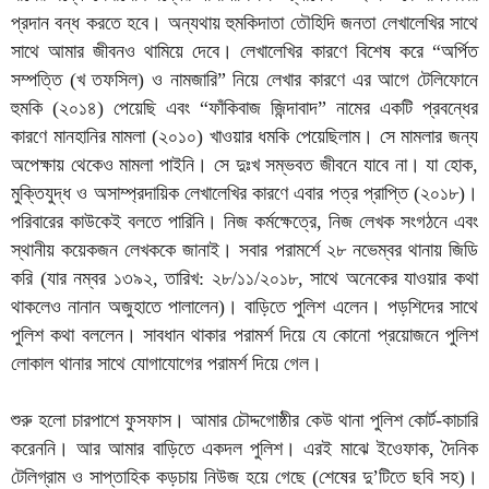
প্রদান বন্ধ করতে হবে। অন্যথায় হুমকিদাতা তৌহিদি জনতা লেখালেখির সাথে
সাথে আমার জীবনও থামিয়ে দেবে। লেখালেখির কারণে বিশেষ করে “অর্পিত
সম্পত্তি (খ তফসিল) ও নামজারি” নিয়ে লেখার কারণে এর আগে টেলিফোনে
হুমকি (২০১৪) পেয়েছি এবং “ফাঁকিবাজ জিন্দাবাদ” নামের একটি প্রবন্ধের
কারণে মানহানির মামলা (২০১০) খাওয়ার ধমকি পেয়েছিলাম। সে মামলার জন্য
অপেক্ষায় থেকেও মামলা পাইনি। সে দুঃখ সম্ভবত জীবনে যাবে না। যা হোক,
মুক্তিযুদ্ধ ও অসাম্প্রদায়িক লেখালেখির কারণে এবার পত্র প্রাপ্তি (২০১৮)।
পরিবারের কাউকেই বলতে পারিনি। নিজ কর্মক্ষেত্রে, নিজ লেখক সংগঠনে এবং
স্থানীয় কয়েকজন লেখককে জানাই। সবার পরামর্শে ২৮ নভেম্বর থানায় জিডি
করি (যার নম্বর ১৩৯২, তারিখ: ২৮/১১/২০১৮, সাথে অনেকের যাওয়ার কথা
থাকলেও নানান অজুহাতে পালালেন)। বাড়িতে পুলিশ এলেন। পড়শিদের সাথে
পুলিশ কথা বললেন। সাবধান থাকার পরামর্শ দিয়ে যে কোনো প্রয়োজনে পুলিশ
লোকাল থানার সাথে যোগাযোগের পরামর্শ দিয়ে গেল।
শুরু হলো চারপাশে ফুসফাস। আমার চৌদ্দগোষ্ঠীর কেউ থানা পুলিশ কোর্ট-কাচারি
করেননি। আর আমার বাড়িতে একদল পুলিশ। এরই মাঝে ইওেফাক, দৈনিক
টেলিগ্রাম ও সাপ্তাহিক কড়চায় নিউজ হয়ে গেছে (শেষের দু’টিতে ছবি সহ)।