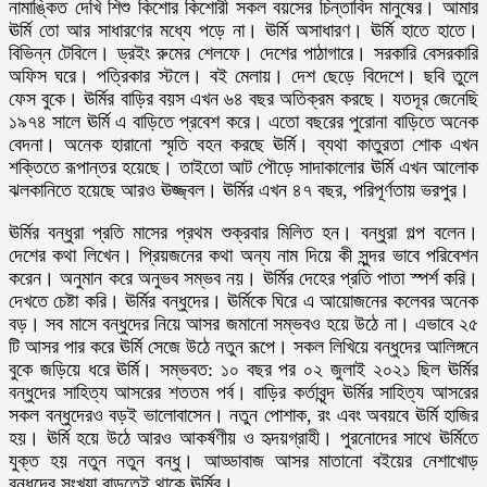
নামাঙ্কিত দেখি শিশু কিশোর কিশোরী সকল বয়সের চিন্তাবিদ মানুষের। আমার
ঊর্মি তো আর সাধারণের মধ্যে পড়ে না। ঊর্মি অসাধারণ। ঊর্মি হাতে হাতে।
বিভিন্ন টেবিলে। ড্রইং রুমের শেলফে। দেশের পাঠাগারে। সরকারি বেসরকারি
অফিস ঘরে। পত্রিকার স্টলে। বই মেলায়। দেশ ছেড়ে বিদেশে। ছবি তুলে
ফেস বুকে। ঊর্মির বাড়ির বয়স এখন ৬৪ বছর অতিক্রম করছে। যতদূর জেনেছি
১৯৭৪ সালে ঊর্মি এ বাড়িতে প্রবেশ করে। এতো বছরের পুরোনা বাড়িতে অনেক
বেদনা। অনেক হারানো স্মৃতি বহন করছে ঊর্মি। ব্যথা কাতুরতা শোক এখন
শক্তিতে রূপান্তর হয়েছে। তাইতো আট পৌড়ে সাদাকালোর ঊর্মি এখন আলোক
ঝলকানিতে হয়েছে আরও ঊজ্জ্বল। ঊর্মির এখন ৪৭ বছর, পরিপূর্ণতায় ভরপুর।
ঊর্মির বন্ধুরা প্রতি মাসের প্রথম শুক্রবার মিলিত হন। বন্ধুরা গল্প বলেন।
দেশের কথা লিখেন। প্রিয়জনের কথা অন্য নাম দিয়ে কী সুন্দর ভাবে পরিবেশন
করেন। অনুমান করে অনুভব সম্ভব নয়। ঊর্মির দেহের প্রতি পাতা স্পর্শ করি।
দেখতে চেষ্টা করি। ঊর্মির বন্ধুদের। ঊর্মিকে ঘিরে এ আয়োজনের কলেবর অনেক
বড়। সব মাসে বন্ধুদের নিয়ে আসর জমানো সম্ভবও হয়ে উঠে না। এভাবে ২৫
টি আসর পার করে ঊর্মি সেজে উঠে নতুন রূপে। সকল লিখিয়ে বন্ধুদের আলিঙ্গনে
বুকে জড়িয়ে ধরে ঊর্মি। সম্ভবত: ১০ বছর পর ০২ জুলাই ২০২১ ছিল ঊর্মির
বন্ধুদের সাহিত্য আসরের শততম পর্ব। বাড়ির কর্তাবৃন্দ ঊর্মির সাহিত্য আসরের
সকল বন্ধুদেরও বড়ই ভালোবাসেন। নতুন পোশাক, রং এবং অবয়বে ঊর্মি হাজির
হয়। ঊর্মি হয়ে উঠে আরও আকর্ষণীয় ও হৃদয়গ্রাহী। পুরনোদের সাথে ঊর্মিতে
যুক্ত হয় নতুন নতুন বন্ধু। আড্ডাবাজ আসর মাতানো বইয়ের নেশাখোড়
বন্ধুদের সংখ্যা বাড়তেই থাকে ঊর্মির।