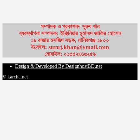
সম্পাদক ও প্রকাশক: সুরুয খান
ব্যবস্থাপনা সম্পাদক: ইঞ্জিনিয়ার মুহাম্মদ জাকির হোসেন
১৯ বাজার মসজিদ সড়ক, মানিকগঞ্জ-১৮০০
ইমেইল: suruj.khan@ymail.com
মোবাইল: ০১৫৫২৩১৬২৫৯
Design & Developed By DesignhostBD.net
© karcha.net