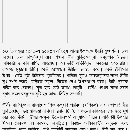
০৩ ডিসেম্বর ২০২১-এ ১০০তম সাহিত্য আসর উপলক্ষে ঊর্মির মুখদর্শন। চলে
আসেন ঢাকা বিশ্ববিদ্যালয়ের শিক্ষক বীর মুক্তিযোদ্ধা অধ্যাপক নিরঞ্জন
অধিকারী ও কবি নাসির আহমেদ। হল ভর্তি অতিথিবৃন্দ। সকলের হাতে রঙিন
কাগজে মুড়ানো ঊর্মি। কেউ রেখেছেন ঊর্মিকে কোলে করে। কেউ টেবিলের
উপর। কেউ পৃষ্ঠা উল্টানোর প্রতীক্ষায়। খাদিজা সৃষাও অন্যান্যদের সাথে ঊর্মির
মুখ দর্শন সভায় ‘বাড়িতে স্কুল’ নিজের লেখা উপস্থাপন করে। ঊর্মি সৃষাকে
গর্বিত করে তোলে। সৃষা হয়ে উঠে আরও সাহসী। ঊর্মিও লেখার সাথে সৃষার
ন্যায় সকল বন্ধুদের সৃষ্টি হয় আরও নিবিড় সম্পর্ক।
ঊর্মির বাড়িপ্রধান বাংলাদেশ শিশু কল্যাণ পরিষদ (বাশিকপ) এর সভাপতি বীর
মুক্তিযোদ্ধা ডাঃ মাখদুমা নার্গিস। রঙিন ছিলছিলা পাতলা কাগজের ভাজ হতে মুখ
বের করে ঊর্মি। ঊর্মির মোড়ক উম্মোচনপর্বে অধ্যাপক নিরঞ্জন অধিকারী উপহার
দিলেন মেঘনাথ বধ কাব্যের আবৃত্তি। নিরঞ্জন অধিকাকারীর বক্তব্য এবং
আবৃত্তি শেষে তাকিয়ে দেখি হলভর্তি সকলের চোখে জল। ঊর্মি সব পারে।