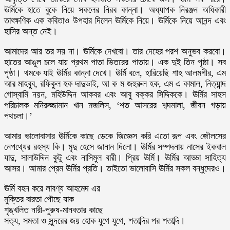
ঊর্মিকে হাতে বুকে নিয়ে সকলের নিরব কান্না। অধ্যাপক নিরঞ্জন অধিকারী
তাৎক্ষণিক এক কবিতাও উপহার দিলেন ঊর্মিকে নিয়ে। ঊর্মিকে নিয়ে আনন্দ এবং
হাসির অন্ত নেই।
আমাদের আর তর সয় না। ঊর্মিকে দেখবো। তার দেহের পরশ অনুভব করবো।
হাতের আঙুল চলে যায় প্রথম পাতা ভিতরের পাতায়। এক দুই তিন পৃষ্ঠা। সব
পৃষ্ঠা। থমকে যাই ঊর্মির কান্না দেখে। ঊর্মি বলে, হারিয়েছি শাহ আলমগীর, এম
আর মাহবুব, রফিকুল হক দাদুভাই, আ ক ম জহুরুল হক, এম এ কামাল, নিত্যান্দ
গোস্বামি নয়ন, মহিউদ্দিন আকবর এবং আবু বক্কর সিদ্দিককে। ঊর্মির সাহস
পরিচালক মনিরুজ্জামান খান মজলিস, ‘শত আসরের শব্দমালা, জীবন গড়ায়
পথচলা।’
আমার ভালোবাসার ঊর্মিকে কাছে ডেকে জিজ্ঞেস করি এতো রূপ এবং জৌলসের
নেপথ্যের রহস্য কি। মৃদু হেসে জানান দিলো। ঊর্মির সম্পদনায় নাসের ইকবাল
যাদু, সালাউদ্দিন কুটু এবং নাসিমুল বারী। প্রিয় ঊর্মি। ঊর্মির আড্ডা সাহিত্য
আসর। আমার প্রেম ঊর্মির প্রতি। তাইতো ভালোবাসি ঊর্মির সকল বন্ধুদেরও।
ঊর্মি বহন করে লাবণ্য আহমেদ এর
মুক্তির বারতা পৌছে যাক
শৃঙ্খলিত নারী-পুরুষ-মানবতার কাছে
সত্য, সমতা ও সুন্দরের জয় হোক যুগে যুগে, শতাব্দির পর শতাব্দি।