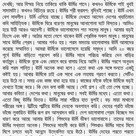
দেখছি; আর বিস্ময় নিয়ে তাকিয়ে থাকি ঊর্মির পানে। কখনও ঊর্মিকে পাই খুবই
সাদামাটা। কখনও বিচিত্র রংয়ে। ঊর্মির শ্রী ক্রমশ: বৃদ্ধিই পাচ্ছে। ঊর্মি এখন
বেশ সাবলীল। উর্মি এগিয়ে যাচ্ছে। ঊর্মিকে দেখতে আসেন দেশের খ্যাতিমান
কবি সাহিত্যিক। ঊর্মিকে ঘিরে বরেণ্য মানুষের আনাগোনা ঘটে বিস্তর। আমিও
হয়ে উঠি আরও আবেগী। ঊর্মিকে ভালোবাসেন শত সহস্র মানুষ। আমার বড়ই
হিংসে এবং কষ্ট। আঠার মতো লেগে থাকেন ঊর্মি প্রেমিক সকল মানুষ। মানুষের
সাথে ঊর্মির প্রেম। আমার গর্বও হয়। পরম মমতার ভালোবাসার ঊর্মি আমাদের
করেছে সম্মানিত। আমরা ঊর্মিকে ভালোসেসে হয়েছি সমৃদ্ধ। আমি ২০ বছর
পূর্বে ঊর্মির বাড়িতে প্রবেশ করি। ঊর্মির সাথে পরিচয় করিয়ে দেন বাড়ির
কর্তাবৃন্দ। ঊর্মিকে বুকে এবং কোলে করে বাসায় নিয়ে আসি। ঊর্মির পরশে অনুভব
করি পরম শান্তি। ঊর্মি অনেক কথা বলে। এতো কথা এক সঙ্গে শুনতে একটু
কষ্টই হয়। আবার ঊর্মিকে চাই এক সাথে এক লহমায় গ্রহণ করতে। সেটিও
হয়ে উঠে না। সময় এবং কাজ বাধা হয়ে যায়। কাজের ফাঁকে ফাঁকে ঊর্মিকে বড়ই
দেখতে ইচ্ছে করে। কি যেন বলা বাকী আছে। সেই গল্প। এই তো শেষ হচ্ছে।
আবার কবিতা। দেশের কথা। মানুষের কথা। সবই ঊর্মির মধ্যে। এতো কথা।
এতো কিছু ঊর্মির ভিতর। ঊর্মির সারা শরীরে হাত বুলাই। বড় মায়া মাখানো
শরীরের অঙ্গ। উল্টিয়ে পাল্টিয়ে ঊর্মির দেহকে অবগাহন করি। দেহের প্রতি ভাঁজে
ভাঁজে লুকায়িত ঊর্মির রূপ রস আস্বাদন করি। দেশ ভালোবাসা প্রেম বিচ্ছেদ সব
ধারণ করে আছে আমার ঊর্মি। শিশুদের ঊর্মি ভীষণ ভালোবাসে। তাদের সাথে
ঊর্মির সখ্যতা অনেক। শিশুদের সাহসী করে ঊর্মি। শিশুরাও ঊর্মির সাথে মিলে
মিশে চলতে বড়ই আনন্দে উদ্বেলিত হয়ে ঊঠে। ঊর্মির দেহের পরতে পরতে