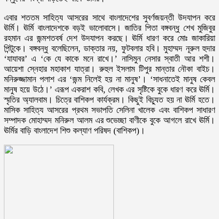
এবার শততম সাহিত্য আসরের সাথে বাংলাদেশের সুবর্ণজয়ন্তী উদযাপন করে
ঊর্মি। ঊর্মি বাংলাদেশকে বড়ই ভালোবাসে। জাতির পিতা বঙ্গবন্ধু শেখ মুজিবুর
রহমান এর জন্মশতবর্ষ দেশ উদযাপন করছে। ঊর্মি ধারণ করে মোঃ জাকারিয়া
পিন্টুকে। বঙ্গবন্ধু বলেছিলেন, ডাক্তার নয়, ফুটবলার হবি। মুহাম্মদ নূরুল হুদার
‘যাযাবর’ এ ‘কে যে কাকে মনে রাখে।’ নাসিমুন নেসার স্বাতী আর শশী।
আয়েশা স্নেহার মহাকাশ যাত্রা। রুহুল ইসলাম টিপুর মান্তার নৌকা বাইচ।
মনিরুজ্জামান পলাশ এর ‘জন্ম নিলেই হয় না মানুষ’। ‘সাধনাতেই মানুষ কেবল
মানুষ হয়ে উঠে।’ এরূপ একরাশ কবি, লেখক এর সৃষ্টিকে বুকে ধারণ করে ঊর্মি।
স্মৃতির অ্যালবাম। চিত্রে বাশিকপ কার্যক্রম। কিছুই বিচ্যুত হয় না ঊর্মি হতে।
মাসিক সাহিত্য আসরের প্রথম সভাপতি সেলিনা খালেক এবং বাশিকপ সাধারণ
সম্পাদক মোহাম্মদ মনিরুল আলম এর শুভেচ্ছা বাণীকে বুকে আগলে রাখে ঊর্মি।
ঊর্মির বাড়ি বাংলাদেশ শিশু কল্যাণ পরিষদ (বাশিকপ)।