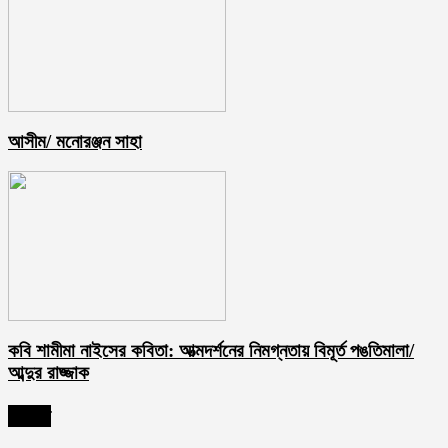
আসীম/ মনোরঞ্জন সাহা
কবি শামীমা নাইসের কবিতা: আত্মদর্শনের নিমগ্নতায় বিমূর্ত পঙতিমালা/
আব্দুর রাজ্জাক
সর্বশেষ