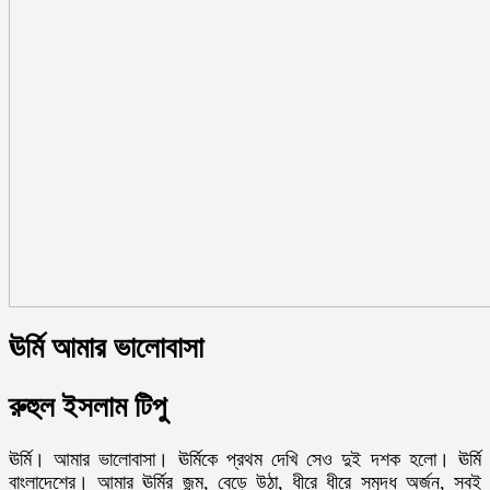
ঊর্মি আমার ভালোবাসা
রুহুল ইসলাম টিপু
ঊর্মি। আমার ভালোবাসা। ঊর্মিকে প্রথম দেখি সেও দুই দশক হলো। ঊর্মি
বাংলাদেশের। আমার ঊর্মির জন্ম, বেড়ে উঠা, ধীরে ধীরে সমৃদ্ধ অর্জন, সবই