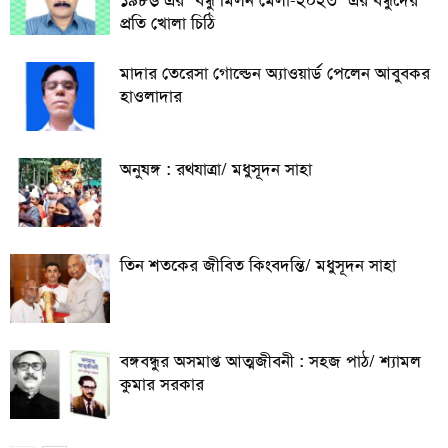
১৯৮৬ এর ‘বন্ধু মিলন মেলা-২০২৩’ এর বন্ধুদের
প্রতি খোলা চিঠি
মাদার তেরেসা গোল্ডেন অ্যাওয়ার্ড পেলেন আবুবকর
হাওলাদার
অনুষঙ্গ : রথযাত্রা/ মধুসূদন সাহা
তিন শতকের জীবিত কিংবদন্তি/ মধুসূদন সাহা
বঙ্গবন্ধুর অসমাপ্ত আত্মজীবনী : সহজ পাঠ/ শ্যামল
কুমার সরকার